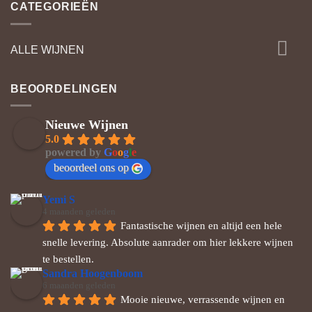
CATEGORIEËN
ALLE WIJNEN
BEOORDELINGEN
Nieuwe Wijnen
5.0
powered by
G
o
o
g
l
e
beoordeel ons op
Yemi S
4 maanden geleden
Fantastische wijnen en altijd een hele 
snelle levering. Absolute aanrader om hier lekkere wijnen 
te bestellen.
Sandra Hoogenboom
6 maanden geleden
Mooie nieuwe, verrassende wijnen en 