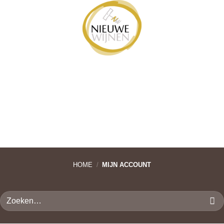
Ga
naar
inhoud
HOME
/
MIJN ACCOUNT
Zoeken
naar: