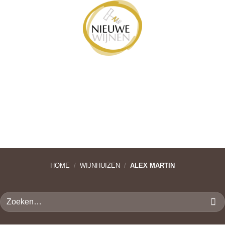
Ga
naar
inhoud
HOME
/
WIJNHUIZEN
/
ALEX MARTIN
Zoeken
naar: