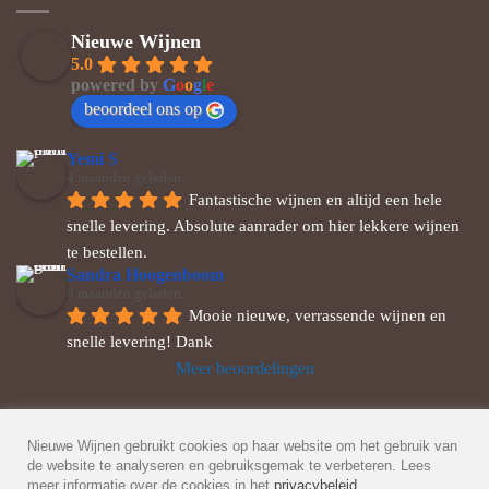
Nieuwe Wijnen
5.0
powered by
G
o
o
g
l
e
beoordeel ons op
Yemi S
4 maanden geleden
Fantastische wijnen en altijd een hele 
snelle levering. Absolute aanrader om hier lekkere wijnen 
te bestellen.
Sandra Hoogenboom
6 maanden geleden
Mooie nieuwe, verrassende wijnen en 
snelle levering! Dank
Meer beoordelingen
© 2026 Nieuwe Wijnen
Veel gestelde vragen
-
Privacybeleid
-
Nieuwe Wijnen gebruikt cookies op haar website om het gebruik van
de website te analyseren en gebruiksgemak te verbeteren. Lees
Algemene Voorwaarden
meer informatie over de cookies in het
privacybeleid
.