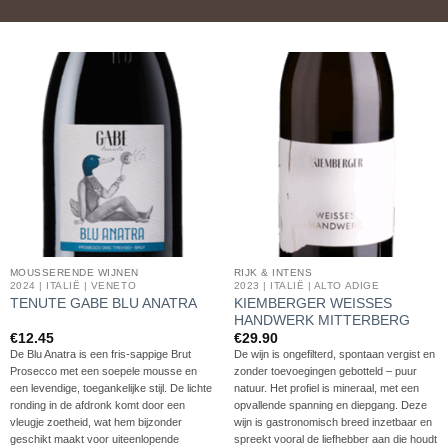
MOUSSERENDE WIJNEN
RIJK & INTENS
2024 | ITALIË | VENETO
2023 | ITALIË | ALTO ADIGE
KIEMBERGER WEISSES
TENUTE GABE BLU ANATRA
HANDWERK MITTERBERG
€
12.45
€
29.90
De Blu Anatra is een fris-sappige Brut
De wijn is ongefilterd, spontaan vergist en
Prosecco met een soepele mousse en
zonder toevoegingen gebotteld – puur
een levendige, toegankelijke stijl. De lichte
natuur. Het profiel is mineraal, met een
ronding in de afdronk komt door een
opvallende spanning en diepgang. Deze
vleugje zoetheid, wat hem bijzonder
wijn is gastronomisch breed inzetbaar en
geschikt maakt voor uiteenlopende
spreekt vooral de liefhebber aan die houdt