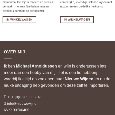
momenten. De wijn is modern en precies
van eerlijke, levendige, intense wijnen met
gemaakt, met een fijne balans tussen
textuur en een duidelijke herkomst.
frisheid, zachtheid en drinkplezier.
IN WINKELWAGEN
IN WINKELWAGEN
OVER MIJ
Ik ben
Michael Arnoldussen
en wijn is ondertussen iets
meer dan een hobby van mij. Het is een liefhebberij
waarbij ik altijd op zoek ben naar
Nieuwe Wijnen
en nu de
leuke uitdaging heb gevonden om deze zelf te importeren.
+31 (0)6 209 395 07
info@nieuwewijnen.nl
KVK: 90700465