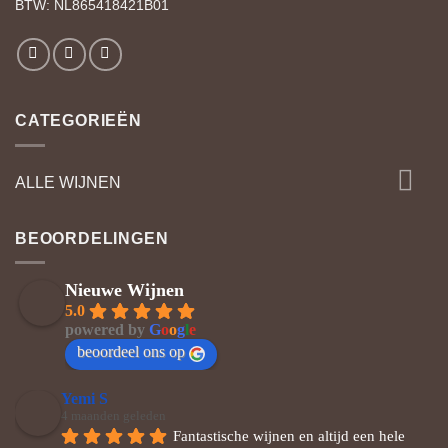
BTW: NL865418421B01
CATEGORIEËN
ALLE WIJNEN
BEOORDELINGEN
Nieuwe Wijnen
5.0
powered by
G
o
o
g
l
e
beoordeel ons op
Yemi S
4 maanden geleden
Fantastische wijnen en altijd een hele 