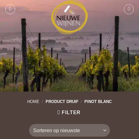
Ga
naar
inhoud
HOME
/
PRODUCT DRUIF
/
PINOT BLANC
FILTER