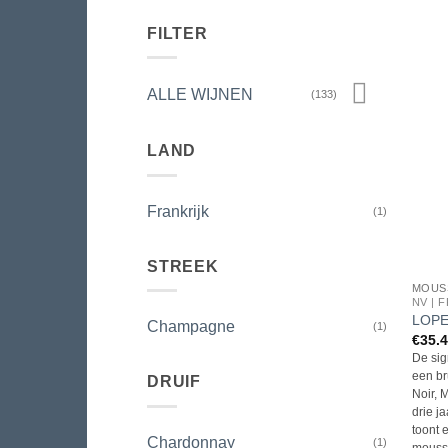
FILTER
ALLE WIJNEN
(133)
LAND
Frankrijk
(1)
STREEK
MOUS
NV | 
LOPE
Champagne
(1)
€
35.
De sig
een br
DRUIF
Noir, 
drie j
toont 
Chardonnay
(1)
mousse