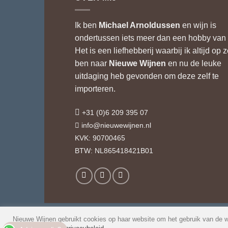
Ik ben
Michael Arnoldussen
en wijn is
ondertussen iets meer dan een hobby van 
Het is een liefhebberij waarbij ik altijd op 
ben naar
Nieuwe Wijnen
en nu de leuke
uitdaging heb gevonden om deze zelf te
importeren.
+31 (0)6 209 395 07
info@nieuwewijnen.nl
KVK: 90700465
BTW: NL865418421B01
Nieuwe Wijnen gebruikt cookies op haar website om het gebruik van de w
© 2026 Nieuwe Wijnen
Veel geste