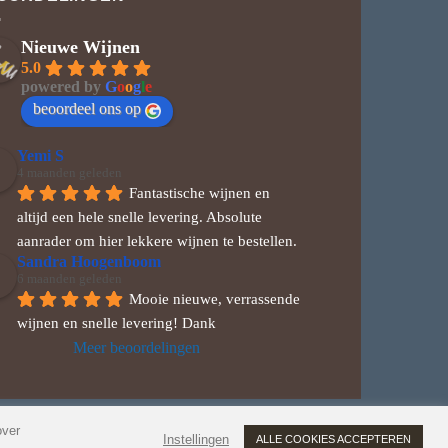
Nieuwe Wijnen
5.0
powered by
G
o
o
g
l
e
beoordeel ons op
Yemi S
4 maanden geleden
Fantastische wijnen en 
altijd een hele snelle levering. Absolute 
aanrader om hier lekkere wijnen te bestellen.
Sandra Hoogenboom
6 maanden geleden
Mooie nieuwe, verrassende 
wijnen en snelle levering! Dank
Meer beoordelingen
over
Wero
MasterCard
Visa
American
Bancontact
Instellingen
ALLE COOKIES ACCEPTEREN