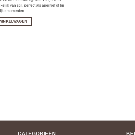
elijk van stijl, perfect als aperitief of bij
lijke momenten.
 WINKELWAGEN
CATEGORIEËN
BE