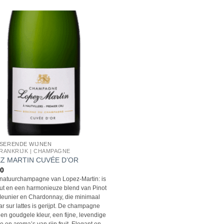
SERENDE WIJNEN
FRANKRIJK | CHAMPAGNE
Z MARTIN CUVÉE D’OR
40
natuurchampagne van Lopez-Martin: is
ut en een harmonieuze blend van Pinot
Meunier en Chardonnay, die minimaal
aar sur lattes is gerijpt. De champagne
een goudgele kleur, een fijne, levendige
 en aroma’s van rijp fruit. Elegant en