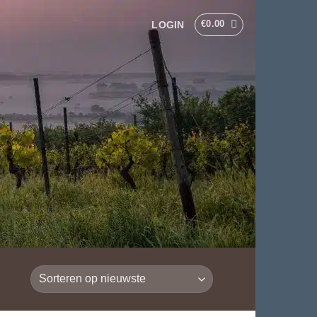
€
0.00
LOGIN