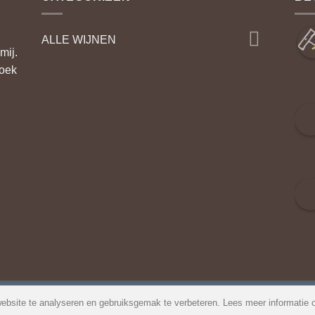
ALLE WIJNEN
mij.
zoek
ebsite te analyseren en gebruiksgemak te verbeteren. Lees meer informatie 
lde vragen
-
Privacybeleid
-
Algemene Voorwaarden