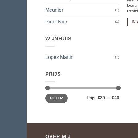
toegank
Meunier
(1)
feeste
Pinot Noir
(1)
IN
WIJNHUIS
Lopez Martin
(1)
PRIJS
Min.
Max.
Prijs:
€30
—
€40
FILTER
prijs
prijs
OVER MIJ