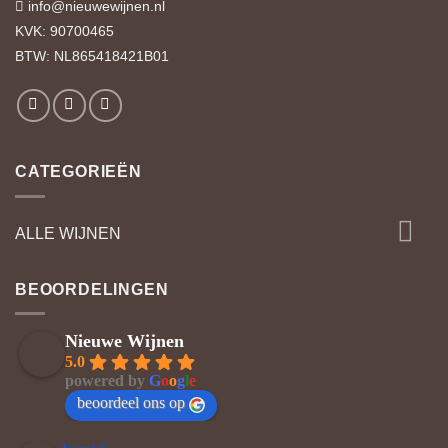
info@nieuwewijnen.nl
KVK: 90700465
BTW: NL865418421B01
CATEGORIEËN
ALLE WIJNEN
BEOORDELINGEN
Nieuwe Wijnen
5.0
powered by
G
o
o
g
l
e
beoordeel ons op