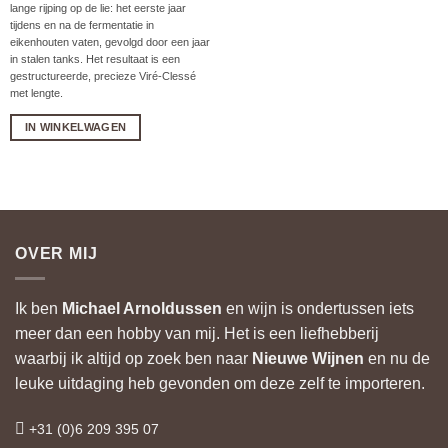
lange rijping op de lie: het eerste jaar
tijdens en na de fermentatie in
eikenhouten vaten, gevolgd door een jaar
in stalen tanks. Het resultaat is een
gestructureerde, precieze Viré-Clessé
met lengte.
IN WINKELWAGEN
OVER MIJ
Ik ben
Michael Arnoldussen
en wijn is ondertussen iets
meer dan een hobby van mij. Het is een liefhebberij
waarbij ik altijd op zoek ben naar
Nieuwe Wijnen
en nu de
leuke uitdaging heb gevonden om deze zelf te importeren.
+31 (0)6 209 395 07