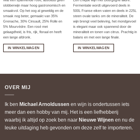
Wat een spannende rosé, absoluut geen
Een chique wijn met Bourgogne allure.
slobberwijn maar hoog gastronomisch en
Fermentatie wordt uitgevoerd deels in
smaakvol. Op het oog al geweldig en de
500L Franse eiken vaten en deels in 225L
smaak nog beter, gemaakt van 35%
steen ovale tanks om de mineraliteit. De
Grenache, 30% Cinsault, 25% Rolle en
wijn brengt veel beleving, het mondgevoel
5% Mourvèdre. Een rosé met
is elegant maar ook spannend door de
gelaagdheid, is fris, rijk, floraal en heeft
mineraliteit en tonen van citrus. Prachtig in
een lange afdronk.
balans en met een lange finale.
IN WINKELWAGEN
IN WINKELWAGEN
OVER MIJ
Ik ben
Michael Arnoldussen
en wijn is ondertussen iets
meer dan een hobby van mij. Het is een liefhebberij
waarbij ik altijd op zoek ben naar
Nieuwe Wijnen
en nu de
leuke uitdaging heb gevonden om deze zelf te importeren.