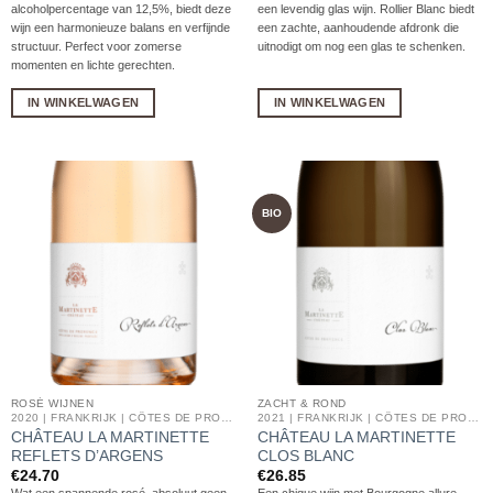
alcoholpercentage van 12,5%, biedt deze
een levendig glas wijn. Rollier Blanc biedt
wijn een harmonieuze balans en verfijnde
een zachte, aanhoudende afdronk die
structuur.
Perfect voor zomerse
uitnodigt om nog een glas te schenken.
momenten en lichte gerechten.
IN WINKELWAGEN
IN WINKELWAGEN
BIO
ROSÉ WIJNEN
ZACHT & ROND
2020 | FRANKRIJK | CÔTES DE PROVENCE
2021 | FRANKRIJK | CÔTES DE PROVENCE
CHÂTEAU LA MARTINETTE
CHÂTEAU LA MARTINETTE
REFLETS D’ARGENS
CLOS BLANC
€
24.70
€
26.85