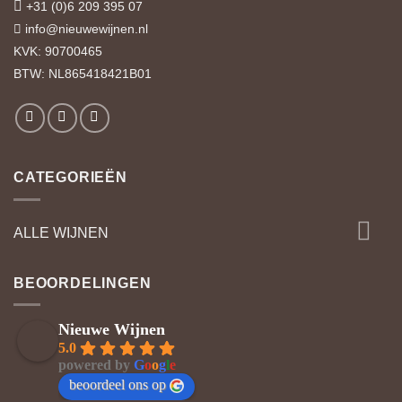
+31 (0)6 209 395 07
info@nieuwewijnen.nl
KVK: 90700465
BTW: NL865418421B01
CATEGORIEËN
ALLE WIJNEN
BEOORDELINGEN
Nieuwe Wijnen
5.0
powered by
G
o
o
g
l
e
beoordeel ons op