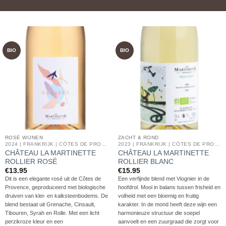
BIO
BIO
ROSÉ WIJNEN
ZACHT & ROND
2024 | FRANKRIJK | CÔTES DE PROVENCE
2023 | FRANKRIJK | CÔTES DE PROVENCE
CHÂTEAU LA MARTINETTE
CHÂTEAU LA MARTINETTE
ROLLIER ROSÉ
ROLLIER BLANC
€
13.95
€
15.95
Dit is een elegante rosé uit de Côtes de
Een verfijnde blend met Viognier in de
Provence, geproduceerd met biologische
hoofdrol. Mooi in balans tussen frisheid en
druiven van klei- en kalksteenbodems.
De
volheid met een bloemig en fruitig
blend bestaat uit Grenache, Cinsault,
karakter. In de mond heeft deze wijn een
Tibouren, Syrah en Rolle.
Met een licht
harmonieuze structuur die soepel
perzikroze kleur en een
aanvoelt en een zuurgraad die zorgt voor