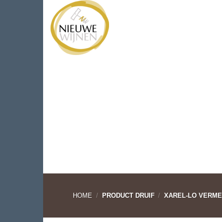
Ga
WIJNEN
WIJNHUIZEN
naar
inhoud
HOME
/
PRODUCT DRUIF
/
XAREL-LO VERME