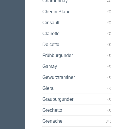
Chardonnay
(22)
Chenin Blanc
(4)
Cinsault
(4)
Clairette
(3)
Dolcetto
(2)
Frühburgunder
(1)
Gamay
(4)
Gewurztraminer
(1)
Glera
(2)
Grauburgunder
(1)
Grechetto
(1)
Grenache
(10)