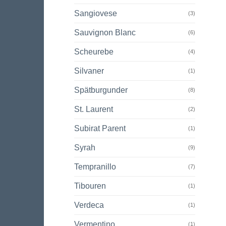
Sangiovese
(3)
Sauvignon Blanc
(6)
Scheurebe
(4)
Silvaner
(1)
Spätburgunder
(8)
St. Laurent
(2)
Subirat Parent
(1)
Syrah
(9)
Tempranillo
(7)
Tibouren
(1)
Verdeca
(1)
Vermentino
(1)