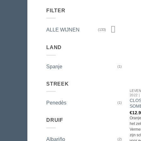
FILTER
ALLE WIJNEN
(133)
LAND
Spanje
(1)
STREEK
LEVEN
2022 
CLOS
Penedès
(1)
SOM
€
12.
Oranje 
DRUIF
het ze
Vermel
zijn sc
Albariño
(2)
voor e