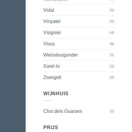
Vidal
(1)
Vinyater
(1)
Viognier
(4)
Viura
(5)
Weissburgunder
(1)
Xarel·lo
(1)
Zweigelt
(2)
WIJNHUIS
Clos dels Guarans
(1)
PRIJS