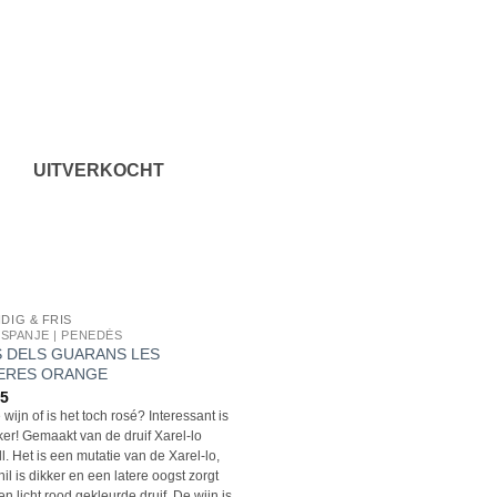
UITVERKOCHT
DIG & FRIS
| SPANJE | PENEDÈS
 DELS GUARANS LES
ERES ORANGE
95
wijn of is het toch rosé? Interessant is
ker! Gemaakt van de druif Xarel-lo
l. Het is een mutatie van de Xarel-lo,
hil is dikker en een latere oogst zorgt
en licht rood gekleurde druif. De wijn is