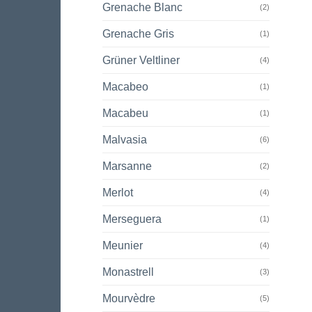
Grenache Blanc
(2)
Grenache Gris
(1)
Grüner Veltliner
(4)
Macabeo
(1)
Macabeu
(1)
Malvasia
(6)
Marsanne
(2)
Merlot
(4)
Merseguera
(1)
Meunier
(4)
Monastrell
(3)
Mourvèdre
(5)