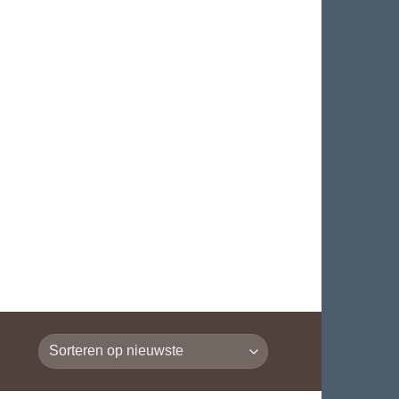
€
0.00
LOGIN