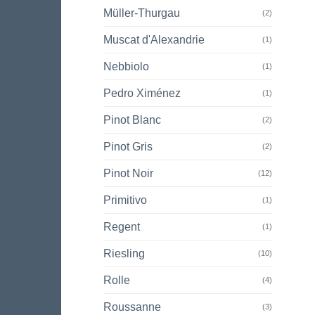
Müller-Thurgau
(2)
Muscat d'Alexandrie
(1)
Nebbiolo
(1)
Pedro Ximénez
(1)
Pinot Blanc
(2)
Pinot Gris
(2)
Pinot Noir
(12)
Primitivo
(1)
Regent
(1)
Riesling
(10)
Rolle
(4)
Roussanne
(3)