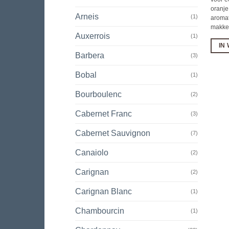
oranje
Arneis
(1)
aromat
makkel
Auxerrois
(1)
IN
Barbera
(3)
Bobal
(1)
Bourboulenc
(2)
Cabernet Franc
(3)
Cabernet Sauvignon
(7)
Canaiolo
(2)
Carignan
(2)
Carignan Blanc
(1)
Chambourcin
(1)