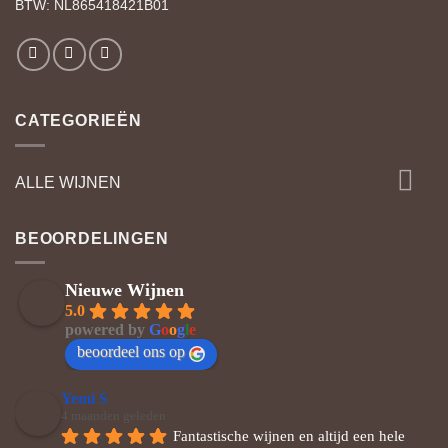
BTW: NL865418421B01
CATEGORIEËN
ALLE WIJNEN
BEOORDELINGEN
Nieuwe Wijnen
5.0
powered by
G
o
o
g
l
e
beoordeel ons op
Yemi S
4 maanden geleden
Fantastische wijnen en altijd een hele 