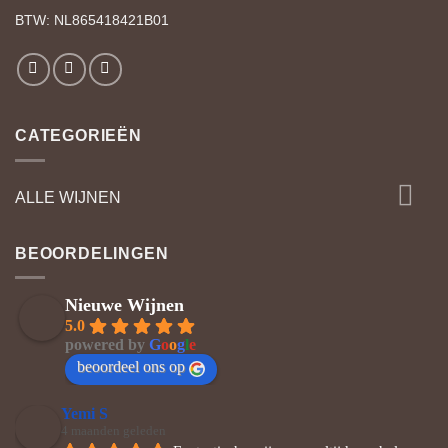
BTW: NL865418421B01
CATEGORIEËN
ALLE WIJNEN
BEOORDELINGEN
Nieuwe Wijnen
5.0
powered by
G
o
o
g
l
e
beoordeel ons op
Yemi S
4 maanden geleden