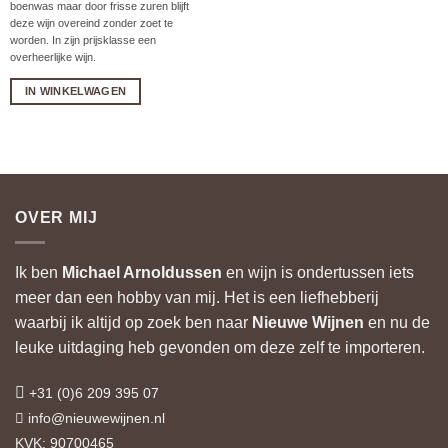
boenwas maar door frisse zuren blijft
deze wijn overeind zonder zoet te
worden. In zijn prijsklasse een
overheerlijke wijn.
IN WINKELWAGEN
OVER MIJ
Ik ben
Michael Arnoldussen
en wijn is ondertussen iets
meer dan een hobby van mij. Het is een liefhebberij
waarbij ik altijd op zoek ben naar
Nieuwe Wijnen
en nu de
leuke uitdaging heb gevonden om deze zelf te importeren.
+31 (0)6 209 395 07
info@nieuwewijnen.nl
KVK: 90700465