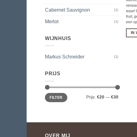
verwac
Cabernet Sauvignon
(1)
waar! 
fruit,
Merlot
(1)
een sp
IN
WIJNHUIS
Markus Schneider
(1)
PRIJS
Min.
Max.
Prijs:
€20
—
€30
FILTER
prijs
prijs
OVER MIJ