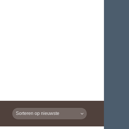
€
0.00
LOGIN