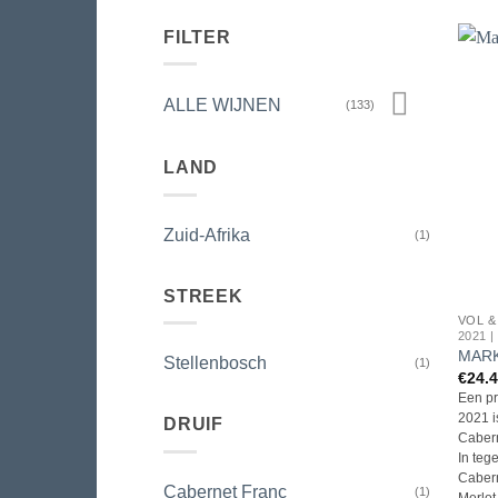
FILTER
ALLE WIJNEN
(133)
LAND
Zuid-Afrika
(1)
STREEK
VOL 
2021 
MARK
Stellenbosch
(1)
€
24.
Een pr
2021 i
DRUIF
Caber
In teg
Cabern
Cabernet Franc
(1)
Merlot