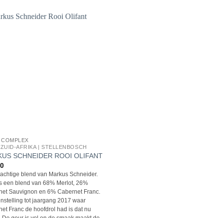
& COMPLEX
| ZUID-AFRIKA | STELLENBOSCH
US SCHNEIDER ROOI OLIFANT
40
achtige blend van Markus Schneider.
s een blend van 68% Merlot, 26%
net Sauvignon en 6% Cabernet Franc.
enstelling tot jaargang 2017 waar
et Franc de hoofdrol had is dat nu
. De geur is vol en de smaak maakt de