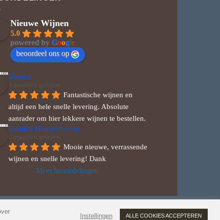
Nieuwe Wijnen
5.0
powered by
G
o
o
g
l
e
beoordeel ons op
Yemi S
4 maanden geleden
Fantastische wijnen en 
altijd een hele snelle levering. Absolute 
aanrader om hier lekkere wijnen te bestellen.
Sandra Hoogenboom
6 maanden geleden
Mooie nieuwe, verrassende 
wijnen en snelle levering! Dank
Meer beoordelingen
over
Wero
MasterCard
Visa
American
Bancontact
Instellingen
ALLE COOKIES ACCEPTEREN