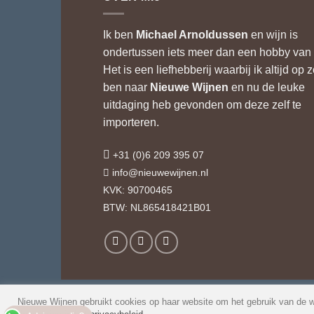
Ik ben
Michael Arnoldussen
en wijn is
ondertussen iets meer dan een hobby van 
Het is een liefhebberij waarbij ik altijd op 
ben naar
Nieuwe Wijnen
en nu de leuke
uitdaging heb gevonden om deze zelf te
importeren.
+31 (0)6 209 395 07
info@nieuwewijnen.nl
KVK: 90700465
BTW: NL865418421B01
Nieuwe Wijnen gebruikt cookies op haar website om het gebruik van de w
© 2026 Nieuwe Wijnen
Veel geste