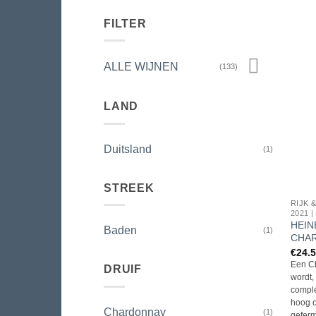
FILTER
ALLE WIJNEN
(133)
LAND
Duitsland
(1)
STREEK
RIJK 
2021 
HEIN
Baden
(1)
CHAR
€
24.
Een Ch
DRUIF
wordt, 
comple
hoog o
Chardonnay
(1)
geferm