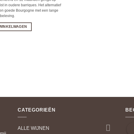
ist in oudere barriques. Het alternatief
een goede Bourgogne met een lange
beleving.
 WINKELWAGEN
CATEGORIEËN
BE
ALLE WIJNEN
mij.