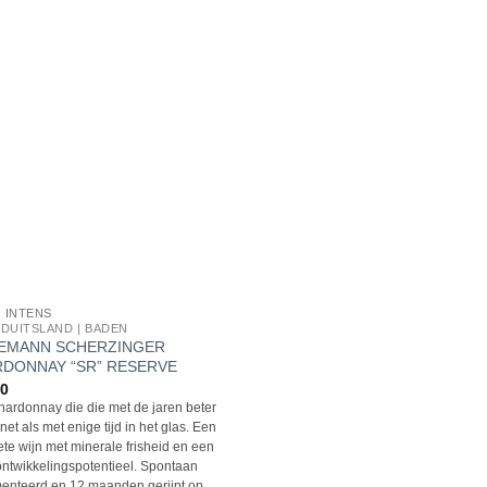
& INTENS
| DUITSLAND | BADEN
EMANN SCHERZINGER
DONNAY “SR” RESERVE
50
ardonnay die die met de jaren beter
net als met enige tijd in het glas. Een
te wijn met minerale frisheid en een
ntwikkelingspotentieel. Spontaan
enteerd en 12 maanden gerijpt op