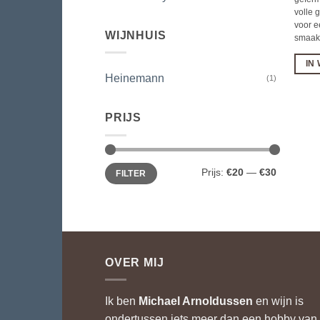
volle g
voor 
WIJNHUIS
smaak
IN
Heinemann
(1)
PRIJS
Min.
Max.
Prijs:
€20
—
€30
FILTER
prijs
prijs
OVER MIJ
Ik ben
Michael Arnoldussen
en wijn is
ondertussen iets meer dan een hobby van 