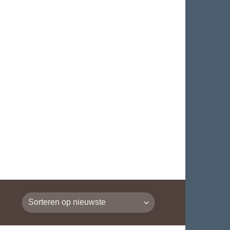
€
0.00
LOGIN