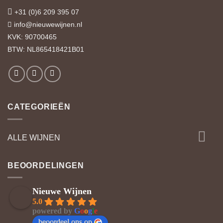
+31 (0)6 209 395 07
info@nieuwewijnen.nl
KVK: 90700465
BTW: NL865418421B01
CATEGORIEËN
ALLE WIJNEN
BEOORDELINGEN
Nieuwe Wijnen
5.0
powered by
G
o
o
g
l
e
beoordeel ons op