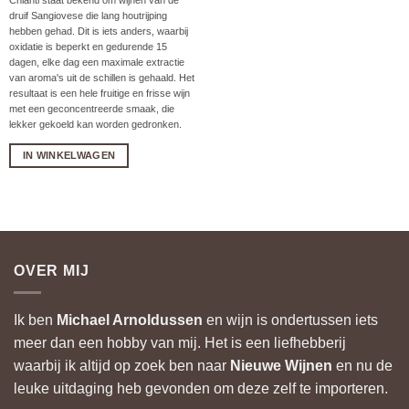
Chianti staat bekend om wijnen van de
druif Sangiovese die lang houtrijping
hebben gehad. Dit is iets anders, waarbij
oxidatie is beperkt en gedurende 15
dagen, elke dag een maximale extractie
van aroma's uit de schillen is gehaald. Het
resultaat is een hele fruitige en frisse wijn
met een geconcentreerde smaak, die
lekker gekoeld kan worden gedronken.
IN WINKELWAGEN
OVER MIJ
Ik ben
Michael Arnoldussen
en wijn is ondertussen iets
meer dan een hobby van mij. Het is een liefhebberij
waarbij ik altijd op zoek ben naar
Nieuwe Wijnen
en nu de
leuke uitdaging heb gevonden om deze zelf te importeren.