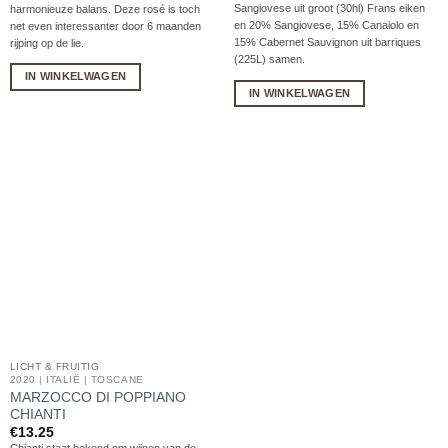
Sangiovese uit groot (30hl) Frans eiken
harmonieuze balans. Deze rosé is toch
en 20% Sangiovese, 15% Canaiolo en
net even interessanter door 6 maanden
15% Cabernet Sauvignon uit barriques
rijping op de lie.
(225L) samen.
IN WINKELWAGEN
IN WINKELWAGEN
LICHT & FRUITIG
2020 | ITALIË | TOSCANE
MARZOCCO DI POPPIANO
CHIANTI
€
13.25