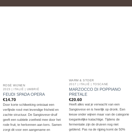
WARM & STOER
2017 | ITALIË | TOSCANE
ROSÉ WIJNEN
MARZOCCO DI POPPIANO
2023 | ITALIË | UMBRIË
PRETALE
FEUDI SPADA OPERA
€
20.60
€
14.70
Heeft alles wat je verwacht van een
Door korte schilweking ontstaat een
Sangiovese en is heerlijk op dronk. Een
verfijnde rosé met levendige frisheid en
leeuw onder wijnen maar van de categorie
zachte structuur. De Sangiovese-druif
toegankelijke katachtige. Tijdens de
geeft een subtiele zoetheid mee door het
fermentatie zijn de druiven nog niet
rode fruit, te herkennen aan kers. Samen
geblend. Pas na de rijping komt de 50%
zorgt dit voor een aangename en