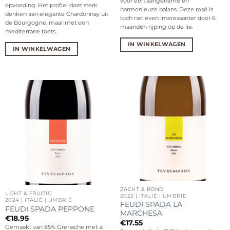
voor een aangename en
opvoeding. Het profiel doet sterk
harmonieuze balans. Deze rosé is
denken aan elegante Chardonnay uit
toch net even interessanter door 6
de Bourgogne, maar met een
maanden rijping op de lie.
mediterrane toets.
IN WINKELWAGEN
IN WINKELWAGEN
ZACHT & ROND
LICHT & FRUITIG
2023 | ITALIË | UMBRIË
2024 | ITALIË | UMBRIË
FEUDI SPADA LA
FEUDI SPADA PEPPONE
MARCHESA
€
18.95
€
17.55
Gemaakt van 85% Grenache met al