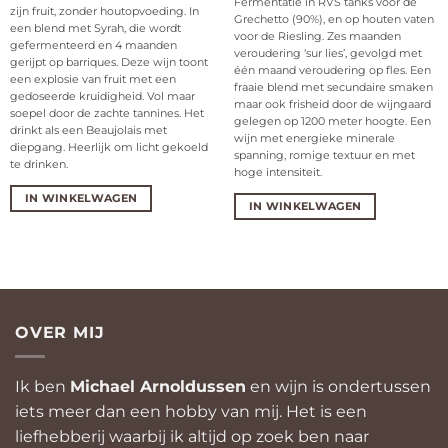
Fermentatie in RVS tanks voor de
zijn fruit, zonder houtopvoeding. In
Grechetto (90%), en op houten vaten
een blend met Syrah, die wordt
voor de Riesling. Zes maanden
gefermenteerd en 4 maanden
veroudering ‘sur lies’, gevolgd met
gerijpt op barriques. Deze wijn toont
één maand veroudering op fles. Een
een explosie van fruit met een
fraaie blend met secundaire smaken
gedoseerde kruidigheid. Vol maar
maar ook frisheid door de wijngaard
soepel door de zachte tannines. Het
gelegen op 1200 meter hoogte. Een
drinkt als een Beaujolais met
wijn met energieke minerale
diepgang. Heerlijk om licht gekoeld
spanning, romige textuur en met
te drinken.
hoge intensiteit.
IN WINKELWAGEN
IN WINKELWAGEN
OVER MIJ
Ik ben
Michael Arnoldussen
en wijn is ondertussen
iets meer dan een hobby van mij. Het is een
liefhebberij waarbij ik altijd op zoek ben naar