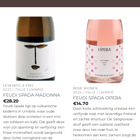
LEVENDIG & FRIS
ROSÉ WIJNEN
2022 | ITALIË | UMBRIË
2023 | ITALIË | UMBRIË
FEUDI SPADA MADONNA
FEUDI SPADA OPERA
€
28.20
€
14.70
Feudi Spada ligt op vulkanische
Door korte schilweking ontstaat een
bodems in Umbrië, waar oude
verfijnde rosé met levendige frisheid
stokken diep wortelen in een mix
en zachte structuur. De Sangiovese-
van tufsteen en kalk. Dat geeft deze
druif geeft een subtiele zoetheid
wijn zijn spanning en verfijning: een
mee door het rode fruit, te
frisse mineraliteit wordt aangevuld
herkennen aan kers. Samen zorgt dit
door lichte romigheid van de