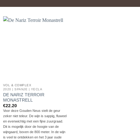
VOL & COMPLEX
2020 | SPANJE | YECLA
DE NARIZ TERROIR
MONASTRELL
€
22.20
Voor deze Gouden Neus stelt de geur
zeker niet teleur. De wijn is sappig, fluweel
en evenwichtig met een fijne zuurgraad.
Dit is mogelijk door de hoogte van de
wijngaard, boven de 800 meter. In de wijn
is veel te ontdekken en het 3 jaar oude