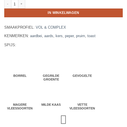
Domaine Chasselay La Platière aantal
IN WINKELWAGEN
SMAAKPROFIEL:
VOL & COMPLEX
KENMERKEN:
aardbei
,
aards
,
kers
,
peper
,
pruim
,
toast
SPIJS:
BORREL
GEGRILDE
GEVOGELTE
GROENTE
MAGERE
MILDE KAAS
VETTE
VLEESSOORTEN
VLEESSOORTEN