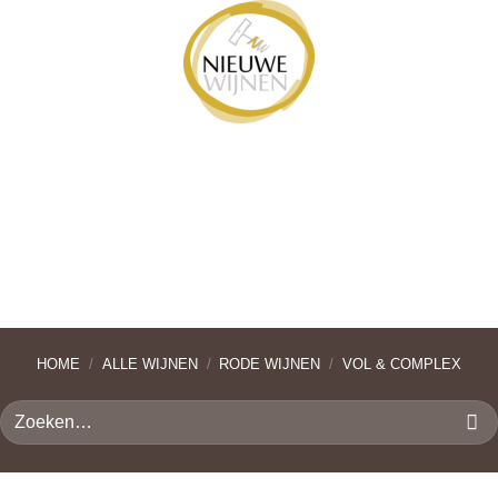
Ga
naar
inhoud
HOME
/
ALLE WIJNEN
/
RODE WIJNEN
/
VOL & COMPLEX
Zoeken
naar: