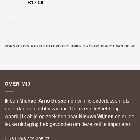
€
17.50
ZORGVULDIG GESELECTEERD
EEN UNIEK AANBOD
DIRECT VAN DE WIJ
OVER MIJ
Ik ben
Michael Arnoldussen
en wijn is ondertussen iets
meer dan een hobby van mij. Het is een liefhebberij
waarbij ik altijd op zoek ben naar
Nieuwe Wijnen
en nu de
leuke uitdaging heb gevonden om deze zelf te importeren.
+31 (0)6 209 395 07