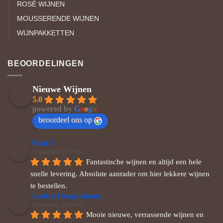
ROSÉ WIJNEN
MOUSSERENDE WIJNEN
WIJNPAKKETTEN
BEOORDELINGEN
Nieuwe Wijnen
5.0
powered by
G
o
o
g
l
e
beoordeel ons op
Yemi S
4 maanden geleden
Fantastische wijnen en altijd een hele 
snelle levering. Absolute aanrader om hier lekkere wijnen 
te bestellen.
Sandra Hoogenboom
6 maanden geleden
Mooie nieuwe, verrassende wijnen en 