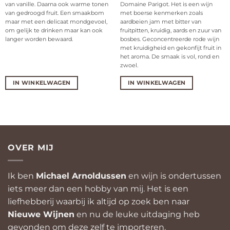
van vanille. Daarna ook warme tonen
Domaine Parigot. Het is een wijn
van gedroogd fruit. Een smaakbom
met boerse kenmerken zoals
maar met een delicaat mondgevoel,
aardbeien jam met bitter van
om gelijk te drinken maar kan ook
fruitpitten, kruidig, aards en zuur van
langer worden bewaard.
bosbes. Geconcentreerde rode wijn
met kruidigheid en gekonfijt fruit in
het aroma. De smaak is vol, rond en
zwoel.
IN WINKELWAGEN
IN WINKELWAGEN
OVER MIJ
Ik ben
Michael Arnoldussen
en wijn is ondertussen
iets meer dan een hobby van mij. Het is een
liefhebberij waarbij ik altijd op zoek ben naar
Nieuwe Wijnen
en nu de leuke uitdaging heb
gevonden om deze zelf te importeren.