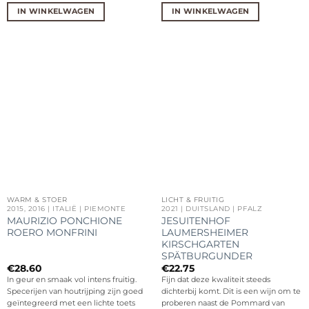
IN WINKELWAGEN
IN WINKELWAGEN
WARM & STOER
LICHT & FRUITIG
2015, 2016 | ITALIË | PIEMONTE
2021 | DUITSLAND | PFALZ
MAURIZIO PONCHIONE
JESUITENHOF
ROERO MONFRINI
LAUMERSHEIMER
KIRSCHGARTEN
SPÄTBURGUNDER
€
28.60
€
22.75
In geur en smaak vol intens fruitig.
Fijn dat deze kwaliteit steeds
Specerijen van houtrijping zijn goed
dichterbij komt. Dit is een wijn om te
geïntegreerd met een lichte toets
proberen naast de Pommard van