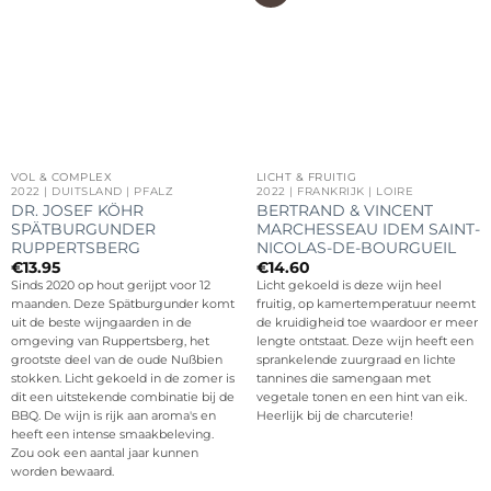
VOL & COMPLEX
LICHT & FRUITIG
2022 | DUITSLAND | PFALZ
2022 | FRANKRIJK | LOIRE
DR. JOSEF KÖHR
BERTRAND & VINCENT
SPÄTBURGUNDER
MARCHESSEAU IDEM SAINT-
RUPPERTSBERG
NICOLAS-DE-BOURGUEIL
€
13.95
€
14.60
Sinds 2020 op hout gerijpt voor 12
Licht gekoeld is deze wijn heel
maanden. Deze Spätburgunder komt
fruitig, op kamertemperatuur neemt
uit de beste wijngaarden in de
de kruidigheid toe waardoor er meer
omgeving van Ruppertsberg, het
lengte ontstaat. Deze wijn heeft een
grootste deel van de oude Nußbien
sprankelende zuurgraad en lichte
stokken. Licht gekoeld in de zomer is
tannines die samengaan met
dit een uitstekende combinatie bij de
vegetale tonen en een hint van eik.
BBQ. De wijn is rijk aan aroma's en
Heerlijk bij de charcuterie!
heeft een intense smaakbeleving.
Zou ook een aantal jaar kunnen
worden bewaard.