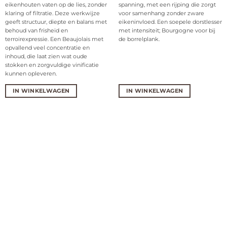
eikenhouten vaten op de lies, zonder
spanning, met een rijping die zorgt
klaring of filtratie. Deze werkwijze
voor samenhang zonder zware
geeft structuur, diepte en balans met
eikeninvloed. Een soepele dorstlesser
behoud van frisheid en
met intensiteit; Bourgogne voor bij
terroirexpressie. Een Beaujolais met
de borrelplank.
opvallend veel concentratie en
inhoud, die laat zien wat oude
stokken en zorgvuldige vinificatie
kunnen opleveren.
IN WINKELWAGEN
IN WINKELWAGEN