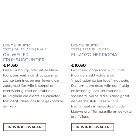
LICHT & FRUITIG
LICHT & FRUITIG
2022 | DUITSLAND | NAHE
2023 | SPANJE | RIOJA
GALWEILER
EL MOZO HERRIGOIA
FRÜHBURGUNDER
€
14.60
€
10.60
Deze Frühburgunder uit de Nahe
Een frisse, jonge rode wijn uit de
toont een verfijnde structuur met
Rioja gemaakt volgens de
zachte tannines en een levendige
"macération carbonique" methode.
zuurgraad. De wijn is soepel en
Daarom toont deze wijn een fruitig
evenwichtig, met een subtiele
en levendig karakter met een
kruidigheid die diepte en karakter
speelse zuiverheid die uitnodigt tot
toevoegt. Ideaal om licht gekoeld te
een eerste slok. Deze wijn is
drinken.
traditioneel samengesteld uit de
blauwe druif Tempranillo en de witte
druif Viura.
IN WINKELWAGEN
IN WINKELWAGEN