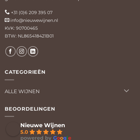
+31 (0)6 209 395 07
info@nieuwewijnen.nl
KVK: 90700465
BTW: NL865418421B01
CATEGORIEËN
ALLE WIJNEN
BEOORDELINGEN
Nieuwe Wijnen
5.0
powered by
G
o
o
g
l
e