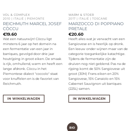
VOL & COMPLEX
WARM & STOER
2010 | ITALIË | PIEMONTE
2017 | ITALIË | TOSCANE
REICHMUTH MARCEL JOSEF
MARZOCCO DI POPPIANO
CÒCCU
PRETALE
€
19.60
€
20.60
Wat een natuurwijn! Còccu ligt
Heeft alles wat je verwacht van een
minstens 6 jaar op het domein na
Sangiovese en is heerlijk op dronk.
een fermentatie van een jaar in
Een leeuw onder wijnen maar van de
barriques, gevolgd door drie jaar
categorie toegankelijke katachtige.
houtrijping in groot eiken. De smaak
Tijdens de fermentatie zijn de
is rijk, omhullend, warm en heeft een
druiven nog niet geblend. Pas na de
lange afdronk. Còccu in het
rijping komt de 50% Sangiovese uit
Piemontese dialect "coccolo" staat
groot (30hl) Frans eiken en 20%
voor knuffelen en is de favoriet van
Sangiovese, 15% Canaiolo en 15%
Reichmuth.
Cabernet Sauvignon uit barriques
(225L) samen.
IN WINKELWAGEN
IN WINKELWAGEN
BIO