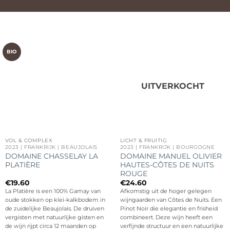
BIO
UITVERKOCHT
VOL & COMPLEX
LICHT & FRUITIG
2023 | FRANKRIJK | BEAUJOLAIS
2023 | FRANKRIJK | BOURGOGNE
DOMAINE CHASSELAY LA
DOMAINE MANUEL OLIVIER
PLATIÈRE
HAUTES-CÔTES DE NUITS
ROUGE
€
19.60
€
24.60
La Platière is een 100% Gamay van
Afkomstig uit de hoger gelegen
oude stokken op klei-kalkbodem in
wijngaarden van Côtes de Nuits. Een
de zuidelijke Beaujolais. De druiven
Pinot Noir die elegantie en frisheid
vergisten met natuurlijke gisten en
combineert. Deze wijn heeft een
de wijn rijpt circa 12 maanden op
verfijnde structuur en een natuurlijke