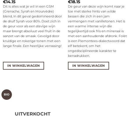
€
14.15
€
18.15
Dit is alles wat je wil in een GSM
De geur van deze wijn komt naar je
(Grenache, Syrah en Mourvèdre)
toe met sterke hints van wilde
blend, In dit geval gedomineerd door
bessen die zich in een jam
de druif Syrah voor 80%. Doet zich in
vermengen met vanilletonen. Het is
de geur voor als een stevige wijn
een warme intense wijn die
maar brengt absoluut veel fruit in de
tegelijkertijd ook fris en mineraal is
aanzet van de smaak. Gevolgd door
met een aanhoudende afdronk. Folèt
kruidige en rokerige tonen met een
is een Piemontees-dialectwoord dat
lange finale. Een heerlijke verrassing!
elf betekent, om het
ongedisciplineerde karakter te
benadrukken.
IN WINKELWAGEN
IN WINKELWAGEN
BIO
UITVERKOCHT