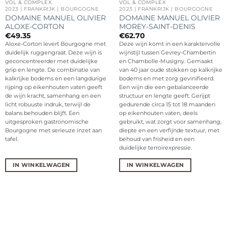
VOL & COMPLEX
VOL & COMPLEX
2023 | FRANKRIJK | BOURGOGNE
2023 | FRANKRIJK | BOURGOGNE
DOMAINE MANUEL OLIVIER
DOMAINE MANUEL OLIVIER
ALOXE-CORTON
MOREY-SAINT-DENIS
€
49.35
€
62.70
Aloxe-Corton levert Bourgogne met
Deze wijn komt in een karaktervolle
duidelijk ruggengraat. Deze wijn is
wijnstijl tussen Gevrey-Chambertin
geconcentreerder met duidelijke
en Chambolle-Musigny. Gemaakt
grip en lengte. De combinatie van
van 40 jaar oude stokken op kalkrijke
kalkrijke bodems en een langdurige
bodems en met zorg gevinifieerd.
rijping op eikenhouten vaten geeft
Een wijn die een gebalanceerde
de wijn kracht, samenhang en een
structuur en lengte geeft. Gerijpt
licht robuuste indruk, terwijl de
gedurende circa 15 tot 18 maanden
balans behouden blijft. Een
op eikenhouten vaten, deels
uitgesproken gastronomische
gebruikt, wat zorgt voor samenhang,
Bourgogne met serieuze inzet aan
diepte en een verfijnde textuur, met
tafel.
behoud van frisheid en een
duidelijke terroirexpressie.
IN WINKELWAGEN
IN WINKELWAGEN