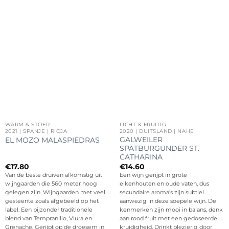
WARM & STOER
LICHT & FRUITIG
2021 | SPANJE | RIOJA
2020 | DUITSLAND | NAHE
GALWEILER
EL MOZO MALASPIEDRAS
SPÄTBURGUNDER ST.
CATHARINA
€
17.80
€
14.60
Van de beste druiven afkomstig uit
Een wijn gerijpt in grote
wijngaarden die 560 meter hoog
eikenhouten en oude vaten, dus
gelegen zijn. Wijngaarden met veel
secundaire aroma's zijn subtiel
gesteente zoals afgebeeld op het
aanwezig in deze soepele wijn. De
label. Een bijzonder traditionele
kenmerken zijn mooi in balans, denk
blend van Tempranillo, Viura en
aan rood fruit met een gedoseerde
Grenache. Gerijpt op de droesem in
kruidigheid. Drinkt plezierig door