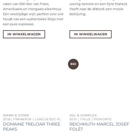
vaten van 500 liter van Frans,
weinig tannine en een fijne frisheid.
Amerikaans en Hongaars eikenhout.
Heeft naar de afdronk een mooie
Een veelzijdige wijn, perfect voor wie
beklijving.
houdt van een authentieke Rioja met
een pure expressie.
IN WINKELWAGEN
IN WINKELWAGEN
BIO
WARM & STOER
VOL & COMPLEX
2018 | FRANKRIJK | LANGUEDOC-ROUSSILLON
2010 | ITALIË | PIEMONTE
DOMAINE TRELOAR THREE
REICHMUTH MARCEL JOSEF
PEAKS
FOLÈT