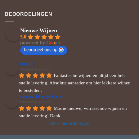
BEOORDELINGEN
Nieuwe Wijnen
5.0
powered by
G
o
o
g
l
e
beoordeel ons op
Yemi S
4 maanden geleden
Fantastische wijnen en altijd een hele 
snelle levering. Absolute aanrader om hier lekkere wijnen 
te bestellen.
Sandra Hoogenboom
6 maanden geleden
Mooie nieuwe, verrassende wijnen en 
snelle levering! Dank
Meer beoordelingen