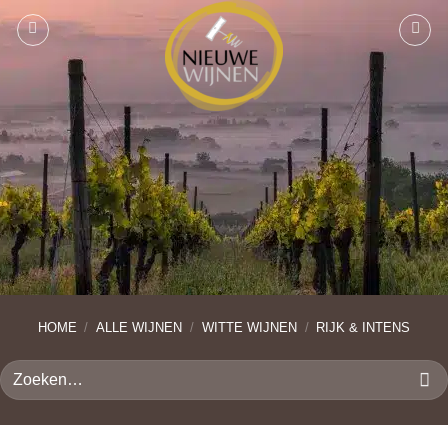
Ga
naar
inhoud
HOME
/
ALLE WIJNEN
/
WITTE WIJNEN
/
RIJK & INTENS
Zoeken
naar: