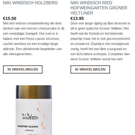
NIKI WINDISCH RIED
NIKI WINDISCH HOLZBERG
HOFWEINGARTEN GRÜNER
VELTLINER
€
15.50
€
13.95
Met een intense smaakbeleving die doet
Door een lange rijping op fijne droesem is
denken aan een kersen cheesecake is dit
dit is geen typische Grüner Veltliner. Het
een veelzijdige Zweigelt. Het zoet is in
heeft wel de frisheid en het bekende
balans met een frisse cassis structuur,
pepertje maar het is ook geconcentreerd
zachte tannines en een kruidige lange
en smaakvol. Daarbij is het mondgevoel
afdronk. Een uitstekende begeleider van
romig, heeft het een fijne zuurgraad en
alle vleesgerechten.
een licht bittere scherpte. Completer dan
deze Grüner Veltliner wordt het niet!
IN WINKELWAGEN
IN WINKELWAGEN