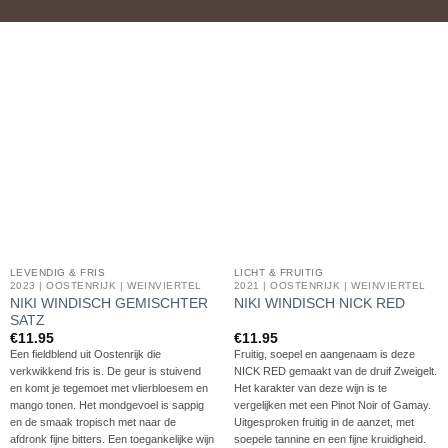
LEVENDIG & FRIS
LICHT & FRUITIG
2023 | OOSTENRIJK | WEINVIERTEL
2021 | OOSTENRIJK | WEINVIERTEL
NIKI WINDISCH GEMISCHTER
NIKI WINDISCH NICK RED
SATZ
€
11.95
€
11.95
Een fieldblend uit Oostenrijk die
Fruitig, soepel en aangenaam is deze
verkwikkend fris is. De geur is stuivend
NICK RED gemaakt van de druif Zweigelt.
en komt je tegemoet met vlierbloesem en
Het karakter van deze wijn is te
mango tonen. Het mondgevoel is sappig
vergelijken met een Pinot Noir of Gamay.
en de smaak tropisch met naar de
Uitgesproken fruitig in de aanzet, met
afdronk fijne bitters. Een toegankelijke wijn
soepele tannine en een fijne kruidigheid.