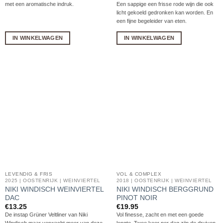
met een aromatische indruk.
Een sappige een frisse rode wijn die ook
licht gekoeld gedronken kan worden. En
een fijne begeleider van eten.
IN WINKELWAGEN
IN WINKELWAGEN
LEVENDIG & FRIS
VOL & COMPLEX
2025 | OOSTENRIJK | WEINVIERTEL
2018 | OOSTENRIJK | WEINVIERTEL
NIKI WINDISCH WEINVIERTEL
NIKI WINDISCH BERGGRUND
DAC
PINOT NOIR
€
13.25
€
19.95
De instap Grüner Veltliner van Niki
Vol finesse, zacht en met een goede