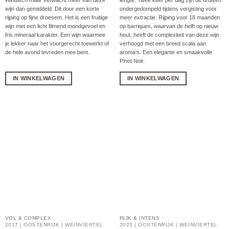
Windisch maar verwacht meer van deze
lengte. Twee keer per dag zijn de druiven
wijn dan gemiddeld. Dit door een korte
ondergedompeld tijdens vergisting voor
rijping op fijne droesem. Het is een fruitige
meer extractie. Rijping voor 18 maanden
wijn met een licht filmend mondgevoel en
op barriques, waarvan de helft op nieuw
fris mineraal karakter. Een wijn waarmee
hout, heeft de complexiteit van deze wijn
je lekker naar het voorgerecht toewerkt of
verhoogd met een breed scala aan
de hele avond tevreden mee bent.
aroma's. Een elegante en smaakvolle
Pinot Noir.
IN WINKELWAGEN
IN WINKELWAGEN
VOL & COMPLEX
RIJK & INTENS
2017 | OOSTENRIJK | WEINVIERTEL
2023 | OOSTENRIJK | WEINVIERTEL