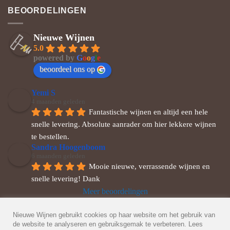
BEOORDELINGEN
Nieuwe Wijnen
5.0
powered by
G
o
o
g
l
e
beoordeel ons op
Yemi S
4 maanden geleden
Fantastische wijnen en altijd een hele 
snelle levering. Absolute aanrader om hier lekkere wijnen 
te bestellen.
Sandra Hoogenboom
6 maanden geleden
Mooie nieuwe, verrassende wijnen en 
snelle levering! Dank
Meer beoordelingen
Nieuwe Wijnen gebruikt cookies op haar website om het gebruik van
de website te analyseren en gebruiksgemak te verbeteren. Lees
© 2026 Nieuwe Wijnen
Veel gestelde vragen
-
Privacybeleid
-