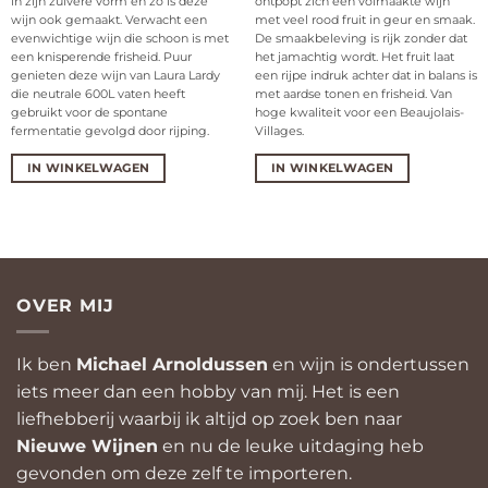
in zijn zuivere vorm en zo is deze
ontpopt zich een volmaakte wijn
wijn ook gemaakt. Verwacht een
met veel rood fruit in geur en smaak.
evenwichtige wijn die schoon is met
De smaakbeleving is rijk zonder dat
een knisperende frisheid. Puur
het jamachtig wordt. Het fruit laat
genieten deze wijn van Laura Lardy
een rijpe indruk achter dat in balans is
die neutrale 600L vaten heeft
met aardse tonen en frisheid. Van
gebruikt voor de spontane
hoge kwaliteit voor een Beaujolais-
fermentatie gevolgd door rijping.
Villages.
IN WINKELWAGEN
IN WINKELWAGEN
OVER MIJ
Ik ben
Michael Arnoldussen
en wijn is ondertussen
iets meer dan een hobby van mij. Het is een
liefhebberij waarbij ik altijd op zoek ben naar
Nieuwe Wijnen
en nu de leuke uitdaging heb
gevonden om deze zelf te importeren.