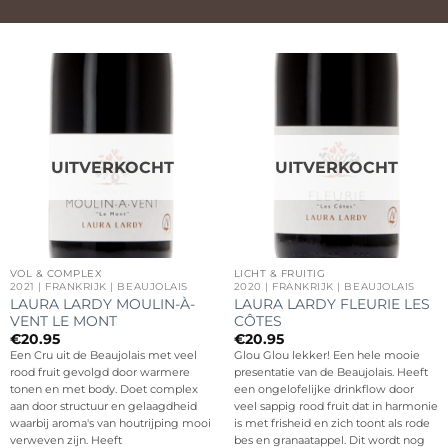
UITVERKOCHT
UITVERKOCHT
VOL & COMPLEX
LICHT & FRUITIG
2021 | FRANKRIJK | BEAUJOLAIS
2020 | FRANKRIJK | BEAUJOLAIS
LAURA LARDY MOULIN-À-
LAURA LARDY FLEURIE LES
VENT LE MONT
CÔTES
€
20.95
€
20.95
Een Cru uit de Beaujolais met veel
Glou Glou lekker! Een hele mooie
rood fruit gevolgd door warmere
presentatie van de Beaujolais. Heeft
tonen en met body. Doet complex
een ongelofelijke drinkflow door
aan door structuur en gelaagdheid
veel sappig rood fruit dat in harmonie
waarbij aroma's van houtrijping mooi
is met frisheid en zich toont als rode
verweven zijn. Heeft
bes en granaatappel. Dit wordt nog