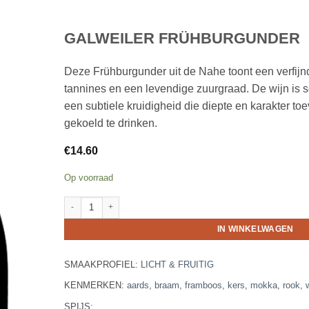
GALWEILER FRÜHBURGUNDER
Deze Frühburgunder uit de Nahe toont een verfijn
tannines en een levendige zuurgraad. De wijn is 
een subtiele kruidigheid die diepte en karakter toe
gekoeld te drinken.
€
14.60
Op voorraad
Galweiler Frühburgunder aantal
IN WINKELWAGEN
SMAAKPROFIEL:
LICHT & FRUITIG
KENMERKEN:
aards
,
braam
,
framboos
,
kers
,
mokka
,
rook
,
SPIJS: