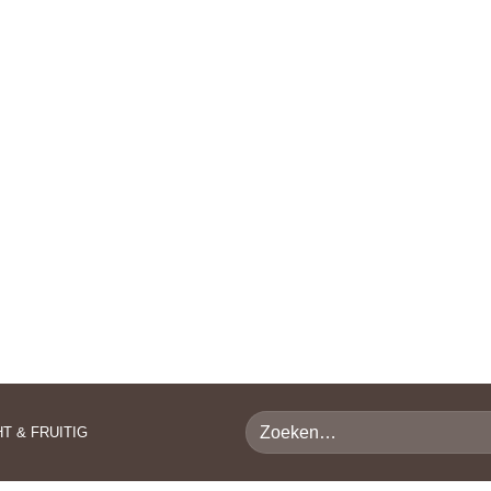
WIJNADVIES
RELATIEGESCHENKEN
WIJNBLOG
Zoeken
HT & FRUITIG
naar: