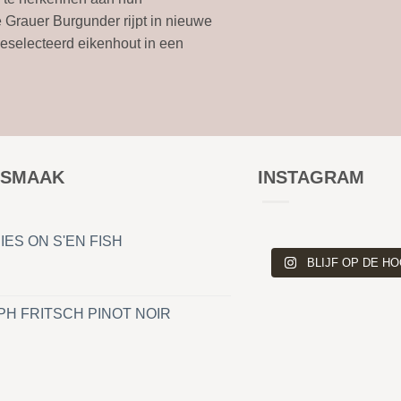
e Grauer Burgunder rijpt in nieuwe
eselecteerd eikenhout in een
 SMAAK
INSTAGRAM
ES ON S'EN FISH
ni
BLIJF OP DE H
🍷 Nieuwe Wijn
Domaine Alex Martin –
H FRITSCH PINOT NOIR
Saumur • Chenin B
Debuutjaargang van een jon
Clo
Handmatige oogst, spontane
ou