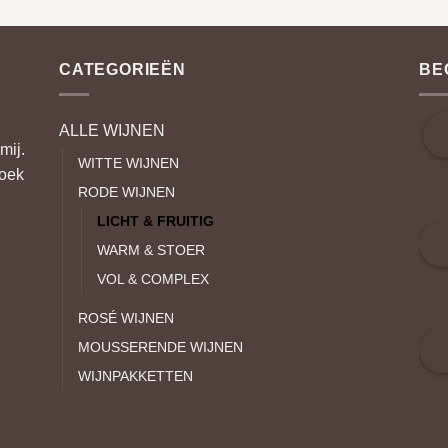
🔎 Kelderdeta
De wijn ging pas op vat bij d
was al gestart. Dit geeft vaa
zw
CATEGORIEËN
BE
mineraal • el
Deze wijn deelden we giste
Wijnen Select” waar we een 
laatste flessen of met korti
ALLE WIJNEN
elder
mij.
WITTE WIJNEN
👉 Meelez
zoek
Stuur ons e
RODE WIJNEN
LICHT & FRUITIG
WARM & STOER
VOL & COMPLEX
ROSÉ WIJNEN
MOUSSERENDE WIJNEN
WIJNPAKKETTEN