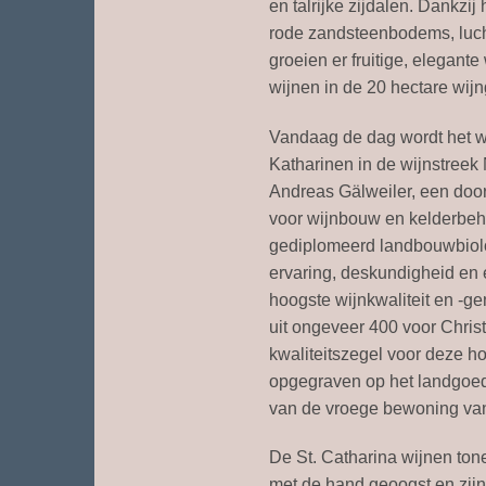
en talrijke zijdalen. Dankzij
rode zandsteenbodems, luch
groeien er fruitige, elegante
wijnen in de 20 hectare wij
Vandaag de dag wordt het wi
Katharinen in de wijnstreek
Andreas Gälweiler, een door
voor wijnbouw en kelderbehe
gediplomeerd landbouwbiol
ervaring, deskundigheid en
hoogste wijnkwaliteit en -ge
uit ongeveer 400 voor Christ
kwaliteitszegel voor deze 
opgegraven op het landgoed 
van de vroege bewoning van
De St. Catharina wijnen tone
met de hand geoogst en zij