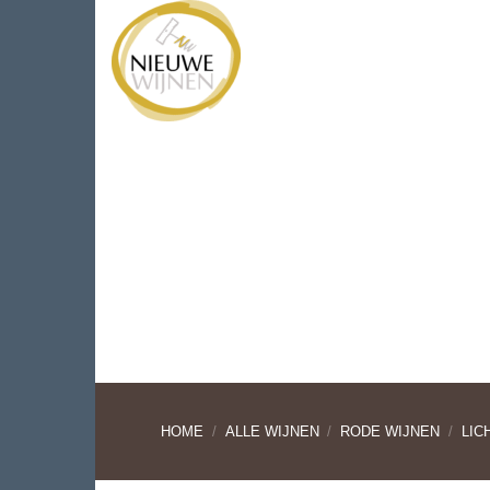
Ga
WIJNEN
WIJNHUIZEN
naar
inhoud
HOME
/
ALLE WIJNEN
/
RODE WIJNEN
/
LIC