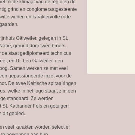
 het milde klimaat van de regio en de
tig grind en conglomeraatgesteente
 witte wijnen en karaktervolle rode
ngaarden.
jnhuis Gälweiler, gelegen in St.
 Nahe, gerund door twee broers.
 de staat gediplomeerd technicus
er, en Dr. Leo Gälweiler, een
oog. Samen werken ze met veel
 een gepassioneerde inzet voor de
not. De twee Keltische spiraalringen
us, welke in het logo staan, zijn een
hoge standaard. Ze werden
St. Kathariner Fels en getuigen
 dit gebied.
n veel karakter, worden selectief
n te herkennen aan hun