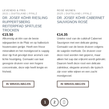
LEVENDIG & FRIS
ROSÉ WIJNEN
2021 | DUITSLAND | PFALZ
2025 | DUITSLAND | PFALZ
DR. JOSEF KÖHR RIESLING
DR. JOSEF KÖHR CABERNET
RUPPERTSBERG
SAUVIGNON ROSÉ
REITERPFAD SPÄTLESE
TROCKEN
€
15.50
€
14.35
Afkomstig uit één van de beste
Unieke rosé van de cultdruif Cabernet
wijngaarden in de Pfalz en op halbstück
Sauvignon met een delicate gisting.
houtenvaten gerijpt. Heeft een frisse
Gemaakt van de beste druiven volgens
mineraliteit en het mondgevoel is sappig
de saignée-methode. De druiven voor
door rijp fruit gevolgd door aroma's van
deze rosé worden niet geperst, maar
lichte houtrijping. Gemaakt van laat
alleen het sap dat vrijkomt wordt gebruikt.
geoogste druiven voor een hogere
Daarom heeft deze rosé een delicate
concentratie, deze wijn heeft lengte en
zalmkleur, elegante aroma's die typisch
frisheid.
zijn voor witte wijnen en een zacht
mondgevoel.
IN WINKELWAGEN
IN WINKELWAGEN
1
2