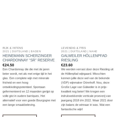
RIJK & INTENS
LEVENDIG & FRIS
2021 | DUITSLAND | BADEN
2021 | DUITSLAND | NAHE
HEINEMANN SCHERZINGER
GALWEILER HÖLLENPFAD
CHARDONNAY “SR” RESERVE
RIESLING
€
24.50
€
23.60
Een Chardonnay die die met de jaren
We werden verrast door deze Riesling uit
beter wordt, net als met enige tijd in het
de Höllenpfad wijngaard. Misschien
glas. Een complete wijn met minerale
kennen jullie deze wel van de bekende
frisheid en een hoog
(VDP) wijnmaker Dönnhoff. Nou, deze
ontwikkelingspotentieel. Spontaan
Große Lage van Gälweiler is in prijs-
gefermenteerd en 12 maanden gerijpt op
kwaliteit nog beter! We kregen een
volle gist in oudere barriques. Het
indrukwekkende verticale proeverij van
alternatief voor een goede Bourgogne met
jaargang 2018 t/m 2022. Waar 2021 door
een lange smaakbeleving.
zijn balans de winnaar in was. Wat een
fantastische wijn!