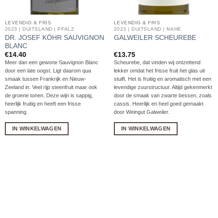
LEVENDIG & FRIS
LEVENDIG & FRIS
2023 | DUITSLAND | PFALZ
2023 | DUITSLAND | NAHE
DR. JOSEF KÖHR SAUVIGNON
GALWEILER SCHEUREBE
BLANC
€
14.40
€
13.75
Meer dan een gewone Sauvignon Blanc
Scheurebe, dat vinden wij ontzettend
door een late oogst. Ligt daarom qua
lekker omdat het frisse fruit het glas uit
smaak tussen Frankrijk en Nieuw-
stuift. Het is fruitig en aromatisch met een
Zeeland in. Veel rijp steenfruit maar ook
levendige zuurstructuur. Altijd gekenmerkt
de groene tonen. Deze wijn is sappig,
door de smaak van zwarte bessen, zoals
heerlijk fruitig en heeft een frisse
cassis. Heerlijk en heel goed gemaakt
spanning.
door Weingut Galweiler.
IN WINKELWAGEN
IN WINKELWAGEN