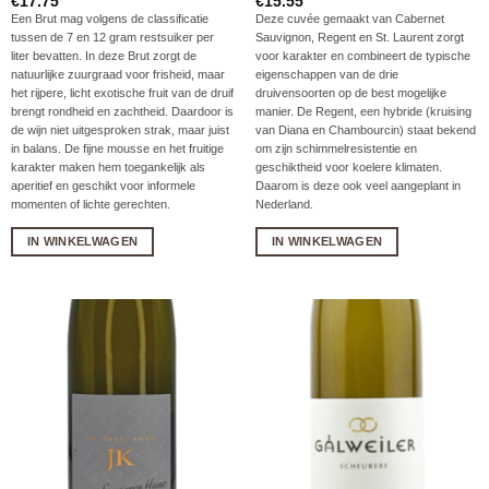
€
17.75
€
15.55
Een Brut mag volgens de classificatie
Deze cuvée gemaakt van Cabernet
tussen de 7 en 12 gram restsuiker per
Sauvignon, Regent en St. Laurent zorgt
liter bevatten. In deze Brut zorgt de
voor karakter en combineert de typische
natuurlijke zuurgraad voor frisheid, maar
eigenschappen van de drie
het rijpere, licht exotische fruit van de druif
druivensoorten op de best mogelijke
brengt rondheid en zachtheid. Daardoor is
manier. De Regent, een hybride (kruising
de wijn niet uitgesproken strak, maar juist
van Diana en Chambourcin) staat bekend
in balans. De fijne mousse en het fruitige
om zijn schimmelresistentie en
karakter maken hem toegankelijk als
geschiktheid voor koelere klimaten.
aperitief en geschikt voor informele
Daarom is deze ook veel aangeplant in
momenten of lichte gerechten.
Nederland.
IN WINKELWAGEN
IN WINKELWAGEN