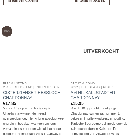
IN WINKELWAGEN
IN WINKELWAGEN
BIO
UITVERKOCHT
RIJK & INTENS
ZACHT & ROND
2023 | DUITSLAND | RHEINHESSEN
2022 | DUITSLAND | PFALZ
CISTERZIENSER HESSLOCH
AM NIL KALLSTADTER
CHARDONNAY
CHARDONNAY
€
17.85
€
15.95
Van de 10 geproefde houtgerijpte
Van de 10 geproefde houtgerijpte
Chardonnay-wijnen de meest
Chardonnay-wijnen als nummer 1
overweldigende. Hier krijg je absoluut veel
gekozen in prijs-kwaliteitsverhouding.
energie in het glas, wat toch wel een
Typische Bourgogne-stijl mede door de
verrassing is voor een wijn uit het hoger
kalksteenbodem in Kallstadt. De
gelegen Rheinhessen. Alles is aanwezig
beïnvloeding van zowel nieuw als