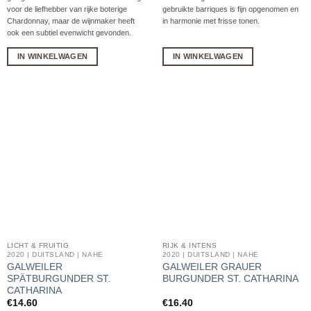
voor de liefhebber van rijke boterige
gebruikte barriques is fijn opgenomen en
Chardonnay, maar de wijnmaker heeft
in harmonie met frisse tonen.
ook een subtiel evenwicht gevonden.
IN WINKELWAGEN
IN WINKELWAGEN
LICHT & FRUITIG
RIJK & INTENS
2020 | DUITSLAND | NAHE
2020 | DUITSLAND | NAHE
GALWEILER
GALWEILER GRAUER
SPÄTBURGUNDER ST.
BURGUNDER ST. CATHARINA
CATHARINA
€
14.60
€
16.40