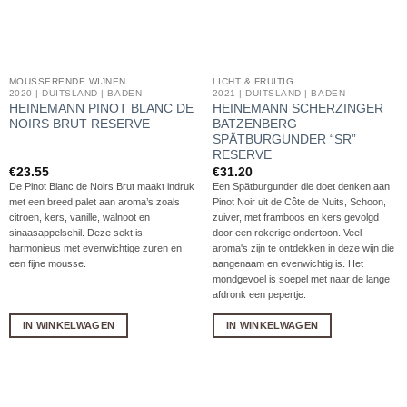
MOUSSERENDE WIJNEN
LICHT & FRUITIG
2020 | DUITSLAND | BADEN
2021 | DUITSLAND | BADEN
HEINEMANN PINOT BLANC DE
HEINEMANN SCHERZINGER
NOIRS BRUT RESERVE
BATZENBERG
SPÄTBURGUNDER “SR”
RESERVE
€
23.55
€
31.20
De Pinot Blanc de Noirs Brut maakt indruk
Een Spätburgunder die doet denken aan
met een breed palet aan aroma’s zoals
Pinot Noir uit de Côte de Nuits, Schoon,
citroen, kers, vanille, walnoot en
zuiver, met framboos en kers gevolgd
sinaasappelschil. Deze sekt is
door een rokerige ondertoon. Veel
harmonieus met evenwichtige zuren en
aroma's zijn te ontdekken in deze wijn die
een fijne mousse.
aangenaam en evenwichtig is. Het
mondgevoel is soepel met naar de lange
afdronk een pepertje.
IN WINKELWAGEN
IN WINKELWAGEN