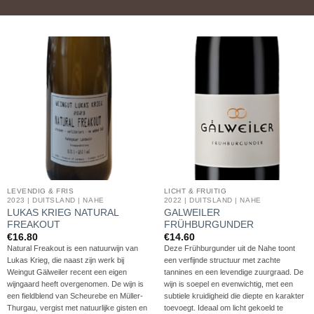
LEVENDIG & FRIS
LICHT & FRUITIG
2023 | DUITSLAND | NAHE
2022 | DUITSLAND | NAHE
LUKAS KRIEG NATURAL
GALWEILER
FREAKOUT
FRÜHBURGUNDER
€
16.80
€
14.60
Natural Freakout is een natuurwijn van
Deze Frühburgunder uit de Nahe toont
Lukas Krieg, die naast zijn werk bij
een verfijnde structuur met zachte
Weingut Gälweiler recent een eigen
tannines en een levendige zuurgraad. De
wijngaard heeft overgenomen. De wijn is
wijn is soepel en evenwichtig, met een
een fieldblend van Scheurebe en Müller-
subtiele kruidigheid die diepte en karakter
Thurgau, vergist met natuurlijke gisten en
toevoegt. Ideaal om licht gekoeld te