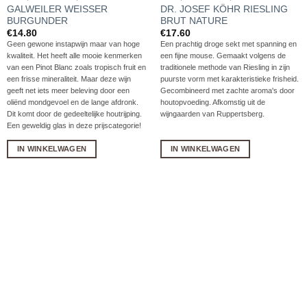
GALWEILER WEISSER
DR. JOSEF KÖHR RIESLING
BURGUNDER
BRUT NATURE
€
14.80
€
17.60
Geen gewone instapwijn maar van hoge
Een prachtig droge sekt met spanning en
kwaliteit. Het heeft alle mooie kenmerken
een fijne mouse. Gemaakt volgens de
van een Pinot Blanc zoals tropisch fruit en
traditionele methode van Riesling in zijn
een frisse mineraliteit. Maar deze wijn
puurste vorm met karakteristieke frisheid.
geeft net iets meer beleving door een
Gecombineerd met zachte aroma's door
oliënd mondgevoel en de lange afdronk.
houtopvoeding. Afkomstig uit de
Dit komt door de gedeeltelijke houtrijping.
wijngaarden van Ruppertsberg.
Een geweldig glas in deze prijscategorie!
IN WINKELWAGEN
IN WINKELWAGEN