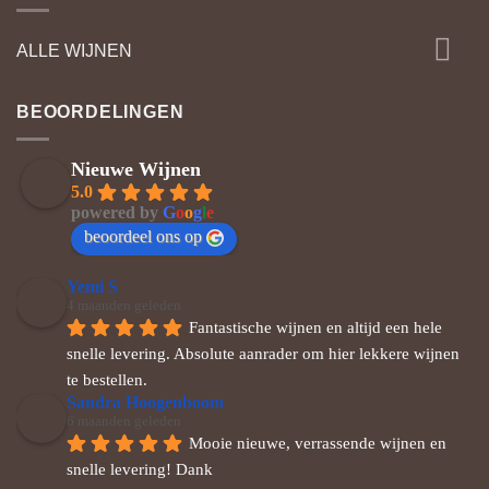
ALLE WIJNEN
BEOORDELINGEN
Nieuwe Wijnen
5.0
powered by
G
o
o
g
l
e
beoordeel ons op
Yemi S
4 maanden geleden
Fantastische wijnen en altijd een hele 
snelle levering. Absolute aanrader om hier lekkere wijnen 
te bestellen.
Sandra Hoogenboom
6 maanden geleden
Mooie nieuwe, verrassende wijnen en 
snelle levering! Dank