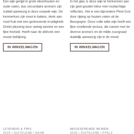
Een wijn gerijpt in grote eikenhouten en
In het glas is deze wijn te herkennen aan
oude vaten, dus secundaire aroma's zijn
zijn geel gouden kleur met roodachtige
subtiel aanwezig in deze soepele wijn. De
reflecties. Het is een bijzondere Pinot Gris
kenmerken zijn mooi in balans, denk aan
door rijping op houten vaten uit de
rood fruit met een gedoseerde kruidigheid.
Bourgogne. Deze volle witte wijn heeft een
Drinkt plezierig door weinig tannine en een
fijne smeltende textuur, die samen met de
fijne frisheid. Heeft naar de afdronk een
diverse aroma's en de milde zuurgraad
mooie beklijving.
duidelijk aanwezig zijn in de mond.
IN WINKELWAGEN
IN WINKELWAGEN
LEVENDIG & FRIS
MOUSSERENDE WIJNEN
2025 | DUITSLAND | NAHE
2020 | DUITSLAND | PFALZ