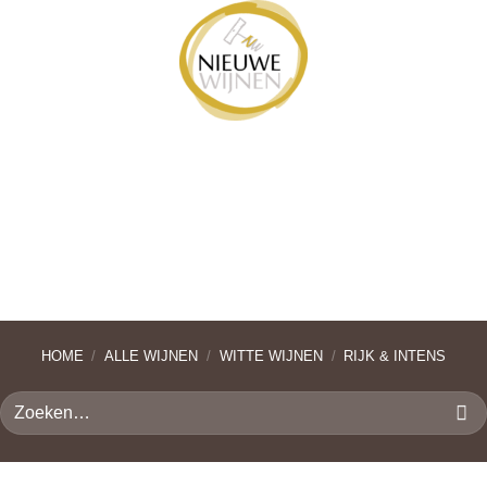
Ga
naar
inhoud
HOME
/
ALLE WIJNEN
/
WITTE WIJNEN
/
RIJK & INTENS
Zoeken
naar: