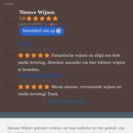
Nieuwe Wijnen
5.0
powered by
G
o
o
g
l
e
beoordeel ons op
Yemi S
4 maanden geleden
Fantastische wijnen en altijd een hele 
snelle levering. Absolute aanrader om hier lekkere wijnen 
te bestellen.
Sandra Hoogenboom
6 maanden geleden
Mooie nieuwe, verrassende wijnen en 
snelle levering! Dank
Meer beoordelingen
© 2026 Nieuwe Wijnen
Veel gestelde vragen
-
Privacybeleid
-
Nieuwe Wijnen gebruikt cookies op haar website om het gebruik van
Algemene Voorwaarden