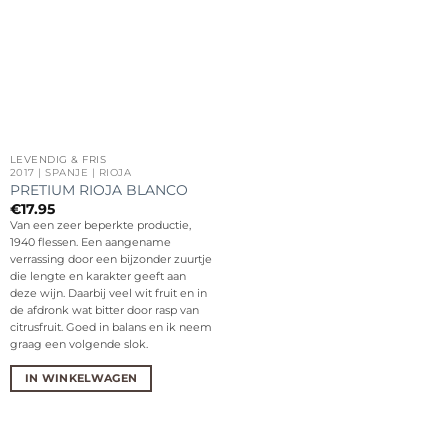
LEVENDIG & FRIS
2017 | SPANJE | RIOJA
PRETIUM RIOJA BLANCO
€
17.95
Van een zeer beperkte productie,
1940 flessen. Een aangename
verrassing door een bijzonder zuurtje
die lengte en karakter geeft aan
deze wijn. Daarbij veel wit fruit en in
de afdronk wat bitter door rasp van
citrusfruit. Goed in balans en ik neem
graag een volgende slok.
IN WINKELWAGEN