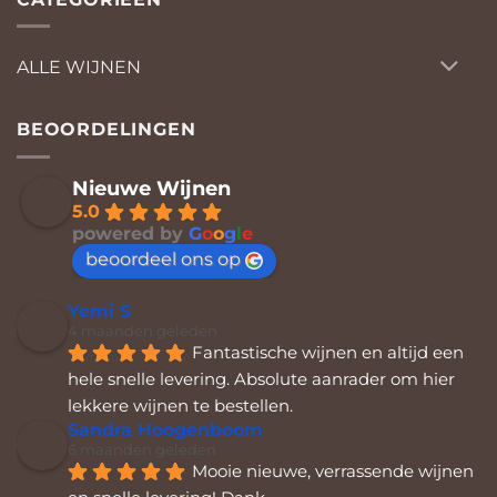
ALLE WIJNEN
BEOORDELINGEN
Nieuwe Wijnen
5.0
powered by
G
o
o
g
l
e
beoordeel ons op
Yemi S
4 maanden geleden
Fantastische wijnen en altijd een 
hele snelle levering. Absolute aanrader om hier 
lekkere wijnen te bestellen.
Sandra Hoogenboom
6 maanden geleden
Mooie nieuwe, verrassende wijnen 