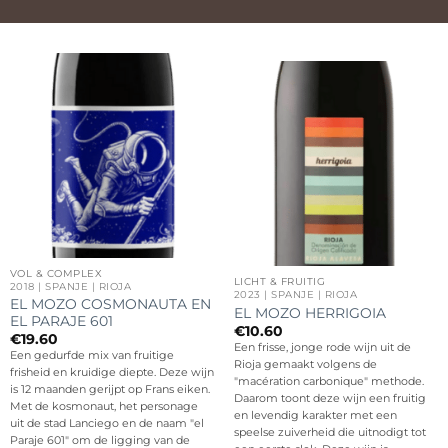
VOL & COMPLEX
LICHT & FRUITIG
2018 | SPANJE | RIOJA
2023 | SPANJE | RIOJA
EL MOZO COSMONAUTA EN
EL MOZO HERRIGOIA
EL PARAJE 601
€
10.60
€
19.60
Een frisse, jonge rode wijn uit de
Een gedurfde mix van fruitige
Rioja gemaakt volgens de
frisheid en kruidige diepte. Deze wijn
"macération carbonique" methode.
is 12 maanden gerijpt op Frans eiken.
Daarom toont deze wijn een fruitig
Met de kosmonaut, het personage
en levendig karakter met een
uit de stad Lanciego en de naam "el
speelse zuiverheid die uitnodigt tot
Paraje 601" om de ligging van de