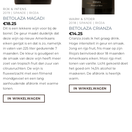
RIJK & INTENS
2019 | SPANJE | RIOJA
BETOLAZA MAGADI
WARM & STOER
2018 | SPANJE | RIOJA
€
18.25
BETOLAZA CRIANZA
Dit is een lekkere wijn voor bij de
€
14.25
borrel. De geur maakt duidelijk dat
deze wijn op nieuw Amerikaans
Crianza zoals ik het graag drink.
eiken gerijpt is en dat is zo, namelijk
Hoge intensiteit in geur en smaak.
in vaten van 225 liter gedurende 7
Jong en rijp fruit, fris maar op zijn
maanden. De kleur is goudgeel en
Rioja's beïnvloed door 18 maanden
de smaak van deze wijn heeft meer
Amerikaans eiken. Mooi rijp met
zoet van tropisch fruit dan zuur van
tonen van vanille. Licht gekoeld doet
citrusvruchten. De wijn is
het goed om 14,5% alcohol te
fluweelzacht met een filmend
maskeren. De afdronk is heerlijk
mondgevoel en een lang
warm.
aanhoudende afdronk met warme
IN WINKELWAGEN
tonen.
IN WINKELWAGEN