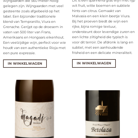
Dit is een spannend glas wijn met rijp
wijngaarden die 560 meter hoog
wit fruit, witte boemen en subtiele
gelegen zijn. Wijngaarden met veel
hints van citrus. Gemaakt van
gesteente zoals afgebeeld op het
Malvasia en een klein beetje Viura.
label. Een bijzonder traditionele
Bij het proeven biedt de wijn een
blend van Tempranillo, Viura en
rijke, bijna romige textuur,
Grenache. Gerijpt op de droesem in
ondersteunt door levendige zuren en
vaten van 500 liter van Frans,
een lichte ziltigheid die typisch is
Amerikaans en Hongaars eikenhout.
voor dit terroir. De afdronk is lang en
Een veelzijdige wijn, perfect voor wie
subtiel, met een aanhoudende
houdt van een authentieke Rioja met
frisheid en een delicate mineraliteit.
een pure expressie.
IN WINKELWAGEN
IN WINKELWAGEN