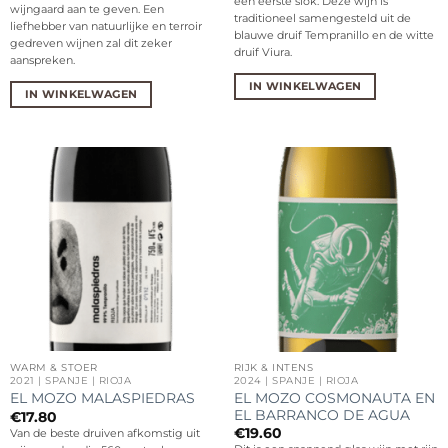
een eerste slok. Deze wijn is
wijngaard aan te geven. Een
traditioneel samengesteld uit de
liefhebber van natuurlijke en terroir
blauwe druif Tempranillo en de witte
gedreven wijnen zal dit zeker
druif Viura.
aanspreken.
IN WINKELWAGEN
IN WINKELWAGEN
WARM & STOER
RIJK & INTENS
2021 | SPANJE | RIOJA
2024 | SPANJE | RIOJA
EL MOZO COSMONAUTA EN
EL MOZO MALASPIEDRAS
EL BARRANCO DE AGUA
€
17.80
€
19.60
Van de beste druiven afkomstig uit